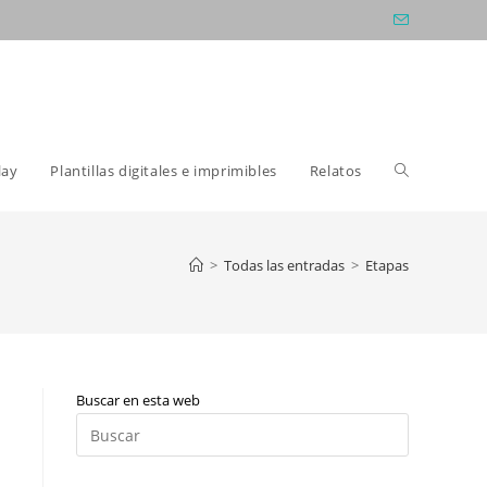
Alternar
lay
Plantillas digitales e imprimibles
Relatos
búsqueda
>
Todas las entradas
>
Etapas
de
Buscar en esta web
la
Pulsa
Escape
para