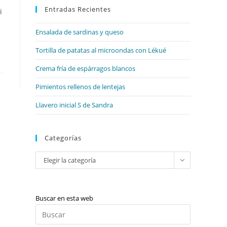
web
Entradas Recientes
cerrar
i
el
Ensalada de sardinas y queso
panel
de
Tortilla de patatas al microondas con Lékué
búsqueda.
Crema fría de espárragos blancos
Pimientos rellenos de lentejas
Llavero inicial S de Sandra
Categorías
Categorías
Elegir la categoría
Buscar en esta web
Pulsa
Escape