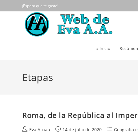
Ir
¡Espero que te guste!
al
contenido
⌂ Inicio
Resúmen
Etapas
Roma, de la República al Imper
Autor
Publicación
Categoría
Eva Arnau
14 de julio de 2020
Geografía e
de
de
de