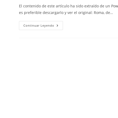
la
la
la
El contenido de este artículo ha sido extraído de un Po
entrada:
entrada:
entrada:
es preferible descargarlo y ver el original: Roma, de…
Roma,
Continuar Leyendo
De
La
República
Al
Imperio