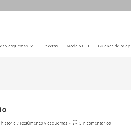
es y esquemas
Recetas
Modelos 3D
Guiones de rolep
io
Comentarios
 historia
/
Resúmenes y esquemas
Sin comentarios
de