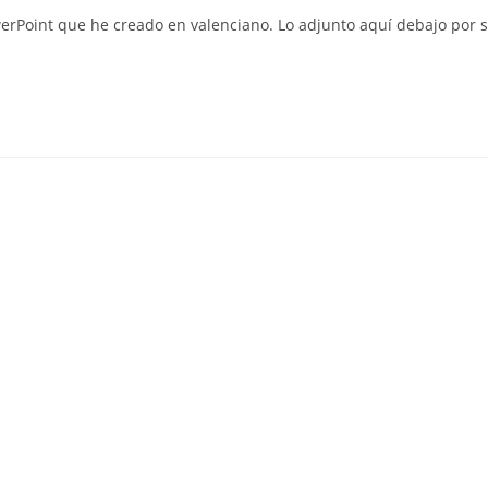
la
werPoint que he creado en valenciano. Lo adjunto aquí debajo por s
entrada: