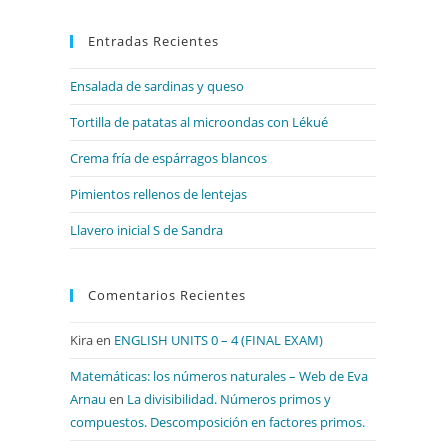
para
Entradas Recientes
cerrar
el
Ensalada de sardinas y queso
panel
de
Tortilla de patatas al microondas con Lékué
búsqueda.
Crema fría de espárragos blancos
Pimientos rellenos de lentejas
Llavero inicial S de Sandra
Comentarios Recientes
Kira
en
ENGLISH UNITS 0 – 4 (FINAL EXAM)
Matemáticas: los números naturales – Web de Eva
Arnau
en
La divisibilidad. Números primos y
compuestos. Descomposición en factores primos.