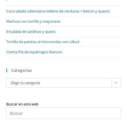
el
Coca salada valenciana (relleno de verduras + beicon y queso)
pan
de
Merluza con tortilla y mayonesa
bú
Ensalada de sardinas y queso
Tortilla de patatas al microondas con Lékué
Crema fría de espárragos blancos
Categorías
Categorías
Elegir la categoría
Buscar en esta web
Pul
Es
par