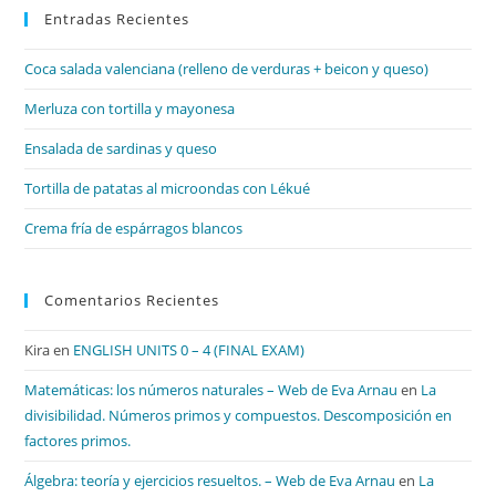
Entradas Recientes
cer
el
Coca salada valenciana (relleno de verduras + beicon y queso)
pan
de
Merluza con tortilla y mayonesa
bú
Ensalada de sardinas y queso
Tortilla de patatas al microondas con Lékué
Crema fría de espárragos blancos
Comentarios Recientes
Kira
en
ENGLISH UNITS 0 – 4 (FINAL EXAM)
Matemáticas: los números naturales – Web de Eva Arnau
en
La
divisibilidad. Números primos y compuestos. Descomposición en
factores primos.
Álgebra: teoría y ejercicios resueltos. – Web de Eva Arnau
en
La