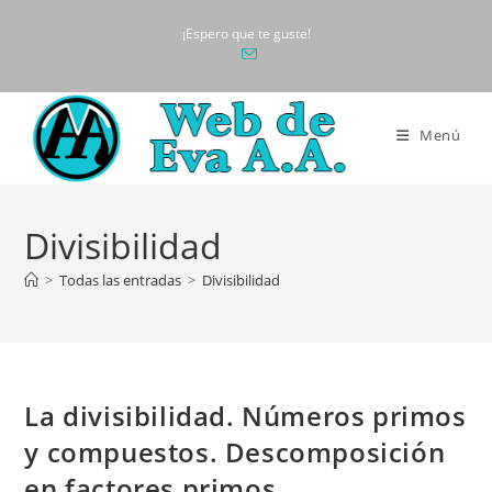
Ir
¡Espero que te guste!
al
contenido
Menú
Divisibilidad
>
Todas las entradas
>
Divisibilidad
La divisibilidad. Números primos
y compuestos. Descomposición
en factores primos.