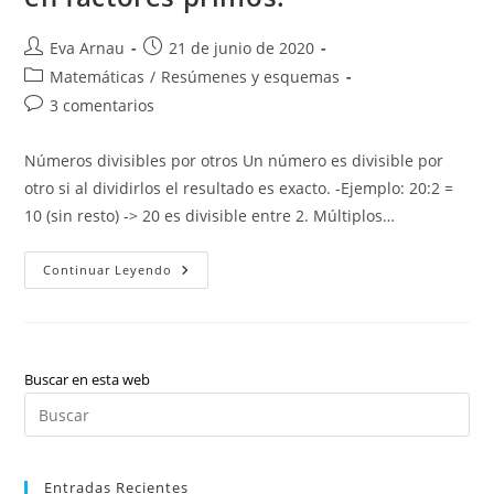
Autor
Publicación
Eva Arnau
21 de junio de 2020
de
de
Categoría
Matemáticas
/
Resúmenes y esquemas
la
la
de
Comentarios
3 comentarios
entrada:
entrada:
la
de
entrada:
la
Números divisibles por otros Un número es divisible por
entrada:
otro si al dividirlos el resultado es exacto. -Ejemplo: 20:2 =
10 (sin resto) -> 20 es divisible entre 2. Múltiplos…
La
Continuar Leyendo
Divisibilidad.
Números
Primos
Y
Compuestos.
Descomposición
En
Buscar en esta web
Factores
Pul
Primos.
Es
par
Entradas Recientes
cer