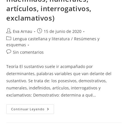
artículos, interrogativos,
exclamativos)
Autor
Publicación
Eva Arnau
15 de junio de 2020
de
de
Categoría
Lengua castellana y literatura
/
Resúmenes y
la
la
de
esquemas
entrada:
entrada:
la
Comentarios
Sin comentarios
entrada:
de
la
Teoría El sustantivo suele ir acompañado por
entrada:
determinantes, palabras variables que van delante del
sustantivo. Se trata de: los posesivos, demostrativos,
numerales, indefinidos, artículos, interrogativos y
exclamativos: Demostrativo: determina a qué…
Determinantes
Continuar Leyendo
(resumen:
Demostrativos,
Posesivos,
Indefinidos,