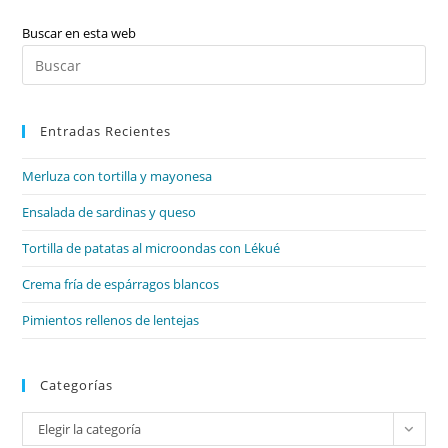
Numerales,
Artículos,
Interrogativos,
Buscar en esta web
Exclamativos)
Pul
Es
par
Entradas Recientes
cer
el
Merluza con tortilla y mayonesa
pan
de
Ensalada de sardinas y queso
bú
Tortilla de patatas al microondas con Lékué
Crema fría de espárragos blancos
Pimientos rellenos de lentejas
Categorías
Categorías
Elegir la categoría