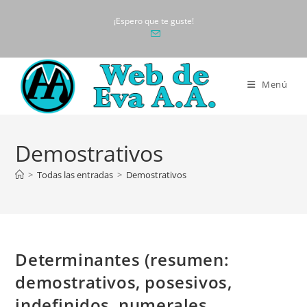
Ir
¡Espero que te guste!
al
contenido
Menú
Demostrativos
>
Todas las entradas
>
Demostrativos
Determinantes (resumen:
demostrativos, posesivos,
indefinidos, numerales,