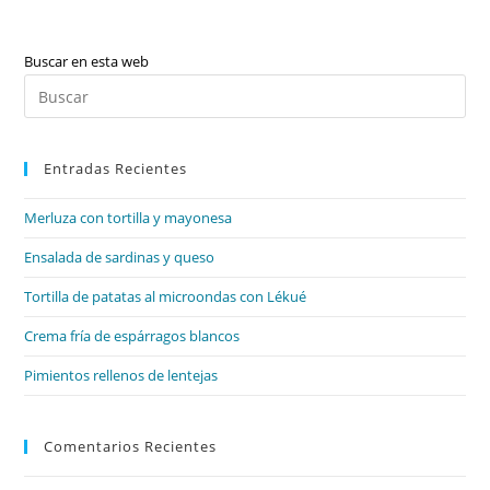
Buscar en esta web
Pul
Es
par
Entradas Recientes
cer
el
Merluza con tortilla y mayonesa
pan
de
Ensalada de sardinas y queso
bú
Tortilla de patatas al microondas con Lékué
Crema fría de espárragos blancos
Pimientos rellenos de lentejas
Comentarios Recientes