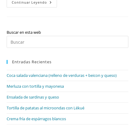
Valencià
Continuar Leyendo
U.2
I
11:
La
Variació
Lingüística
(situació
Buscar en esta web
Comunicativa),
Pul
Les
Propietats
Es
Textuals
(registres),
par
Sintagma
Nominal
Entradas Recientes
cer
I
el
Adjectival
(variació
Coca salada valenciana (relleno de verduras + beicon y queso)
pan
Flexiva),
L’apostrofació
de
Merluza con tortilla y mayonesa
I
Contracció,
bú
Literatura:
Ensalada de sardinas y queso
Guerra
I
Honor,
Tortilla de patatas al microondas con Lékué
Les
Cròniques
Crema fría de espárragos blancos
Medievals