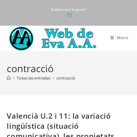
Ir
¡Espero que te guste!
al
contenido
Menú
contracció
>
Todas las entradas
>
contracció
Valencià U.2 i 11: la variació
lingüística (situació
comunicativa), les propietats