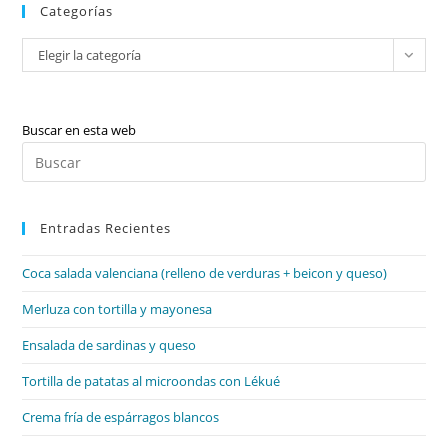
Categorías
Categorías
Elegir la categoría
Buscar en esta web
Pul
Es
par
Entradas Recientes
cer
el
Coca salada valenciana (relleno de verduras + beicon y queso)
pan
de
Merluza con tortilla y mayonesa
bú
Ensalada de sardinas y queso
Tortilla de patatas al microondas con Lékué
Crema fría de espárragos blancos