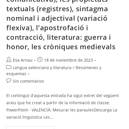
textuals (registres), sintagma
nominal i adjectival (variació
flexiva), l’apostrofació i
contracció, literatura: guerra i
honor, les cròniques medievals
Autor
Publicación
Eva Arnau
18 de noviembre de 2023
de
de
Categoría
Lengua valenciana y literatura
/
Resúmenes y
la
la
de
esquemas
entrada:
entrada:
la
Comentarios
Sin comentarios
entrada:
de
la
El contingut d'aquesta entrada ha sigut extret del següent
entrada:
arxiu que he creat a partir de la informació de classe:
PowerPoint - VALENCIÀ: Mesurar les paraulesDescarga La
variació lingüística Les…