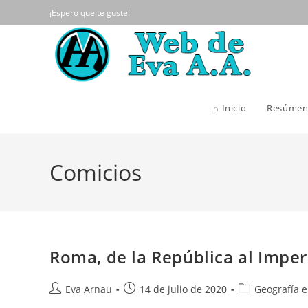
Ir
¡Espero que te guste!
al
contenido
⌂ Inicio
Resúmen
Comicios
Roma, de la República al Imper
Autor
Publicación
Categoría
Eva Arnau
14 de julio de 2020
Geografía e
de
de
de