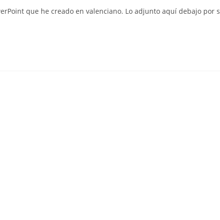
la
werPoint que he creado en valenciano. Lo adjunto aquí debajo por s
entrada: