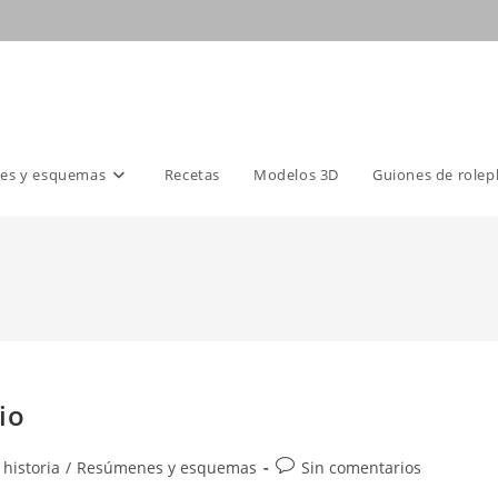
es y esquemas
Recetas
Modelos 3D
Guiones de rolep
io
Comentarios
 historia
/
Resúmenes y esquemas
Sin comentarios
de