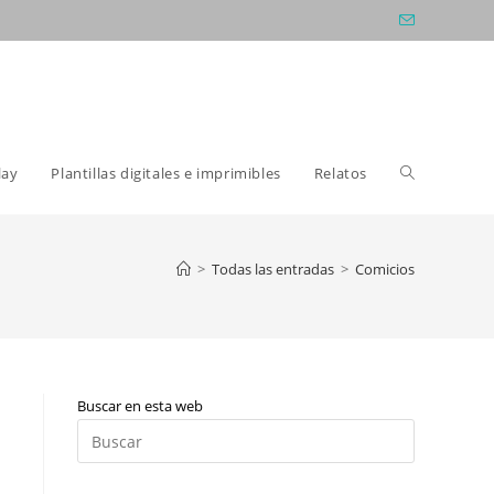
Alternar
lay
Plantillas digitales e imprimibles
Relatos
búsqueda
>
Todas las entradas
>
Comicios
de
Buscar en esta web
la
Pulsa
Escape
para