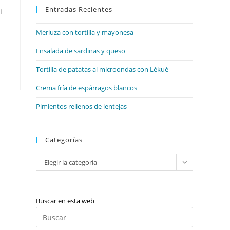
web
Entradas Recientes
cerrar
i
el
Merluza con tortilla y mayonesa
panel
de
Ensalada de sardinas y queso
búsqueda.
Tortilla de patatas al microondas con Lékué
Crema fría de espárragos blancos
Pimientos rellenos de lentejas
Categorías
Categorías
Elegir la categoría
Buscar en esta web
Pulsa
Escape