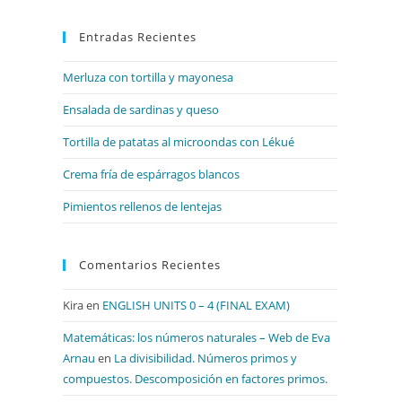
para
Entradas Recientes
cerrar
el
Merluza con tortilla y mayonesa
panel
de
Ensalada de sardinas y queso
búsqueda.
Tortilla de patatas al microondas con Lékué
Crema fría de espárragos blancos
Pimientos rellenos de lentejas
Comentarios Recientes
Kira
en
ENGLISH UNITS 0 – 4 (FINAL EXAM)
Matemáticas: los números naturales – Web de Eva
Arnau
en
La divisibilidad. Números primos y
compuestos. Descomposición en factores primos.