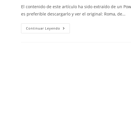
la
la
la
El contenido de este artículo ha sido extraído de un Po
entrada:
entrada:
entrada:
es preferible descargarlo y ver el original: Roma, de…
Roma,
Continuar Leyendo
De
La
República
Al
Imperio