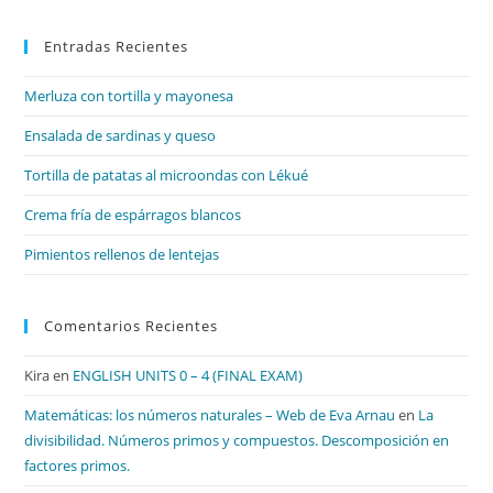
par
Entradas Recientes
cer
el
Merluza con tortilla y mayonesa
pan
de
Ensalada de sardinas y queso
bú
Tortilla de patatas al microondas con Lékué
Crema fría de espárragos blancos
Pimientos rellenos de lentejas
Comentarios Recientes
Kira
en
ENGLISH UNITS 0 – 4 (FINAL EXAM)
Matemáticas: los números naturales – Web de Eva Arnau
en
La
divisibilidad. Números primos y compuestos. Descomposición en
factores primos.