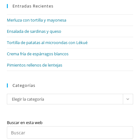
Entradas Recientes
cer
el
Merluza con tortilla y mayonesa
pan
de
Ensalada de sardinas y queso
bú
Tortilla de patatas al microondas con Lékué
Crema fría de espárragos blancos
Pimientos rellenos de lentejas
Categorías
Categorías
Elegir la categoría
Buscar en esta web
Pul
Es