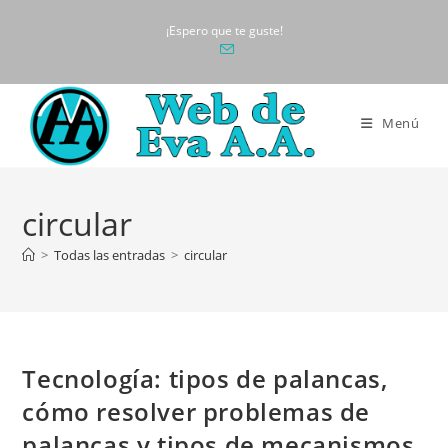
Ir
¡Espero que te guste!
al
contenido
Menú
circular
>
Todas las entradas
>
circular
Tecnología: tipos de palancas,
cómo resolver problemas de
palancas y tipos de mecanismos