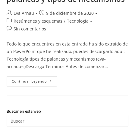
Autor
Publicación
Eva Arnau
9 de diciembre de 2020
de
de
Categoría
Resúmenes y esquemas
/
Tecnología
la
la
de
Comentarios
Sin comentarios
entrada:
entrada:
la
de
entrada:
la
Todo lo que encuentres en esta entrada ha sido extraído de
entrada:
un PowerPoint que he realizado, puedes descargarlo aquí:
Tecnología tipos de palancas y mecanismos (eva-
arnau.es)Descarga Términos Antes de comenzar…
Tecnología:
Continuar Leyendo
Tipos
De
Palancas,
Cómo
Resolver
Problemas
De
Buscar en esta web
Palancas
Pul
Y
Tipos
Es
De
Mecanismos
par