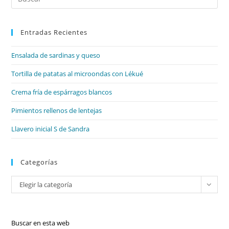
Tipos
Es
De
Mecanismos
par
Entradas Recientes
cer
el
Ensalada de sardinas y queso
pan
de
Tortilla de patatas al microondas con Lékué
bú
Crema fría de espárragos blancos
Pimientos rellenos de lentejas
Llavero inicial S de Sandra
Categorías
Categorías
Elegir la categoría
Buscar en esta web