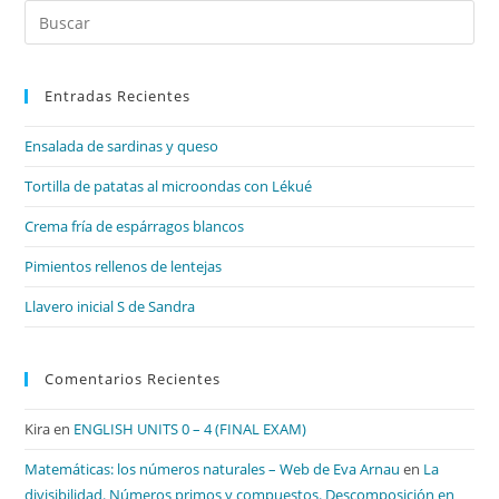
Pul
Es
par
Entradas Recientes
cer
el
Ensalada de sardinas y queso
pan
de
Tortilla de patatas al microondas con Lékué
bú
Crema fría de espárragos blancos
Pimientos rellenos de lentejas
Llavero inicial S de Sandra
Comentarios Recientes
Kira
en
ENGLISH UNITS 0 – 4 (FINAL EXAM)
Matemáticas: los números naturales – Web de Eva Arnau
en
La
divisibilidad. Números primos y compuestos. Descomposición en