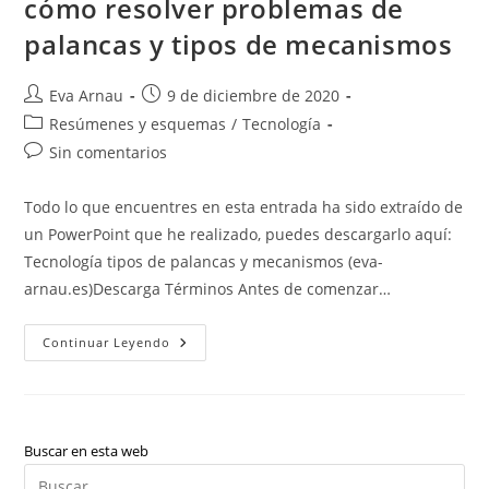
cómo resolver problemas de
palancas y tipos de mecanismos
Autor
Publicación
Eva Arnau
9 de diciembre de 2020
de
de
Categoría
Resúmenes y esquemas
/
Tecnología
la
la
de
Comentarios
Sin comentarios
entrada:
entrada:
la
de
entrada:
la
Todo lo que encuentres en esta entrada ha sido extraído de
entrada:
un PowerPoint que he realizado, puedes descargarlo aquí:
Tecnología tipos de palancas y mecanismos (eva-
arnau.es)Descarga Términos Antes de comenzar…
Tecnología:
Continuar Leyendo
Tipos
De
Palancas,
Cómo
Resolver
Problemas
De
Buscar en esta web
Palancas
Pul
Y