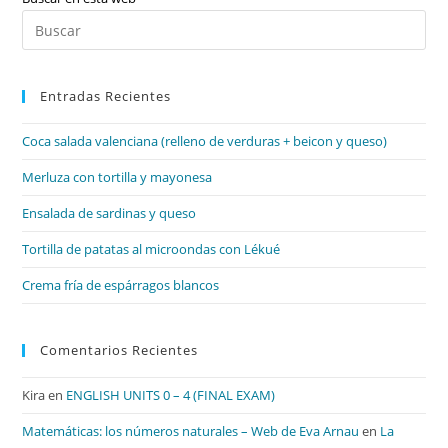
Pul
Es
par
Entradas Recientes
cer
el
Coca salada valenciana (relleno de verduras + beicon y queso)
pan
de
Merluza con tortilla y mayonesa
bú
Ensalada de sardinas y queso
Tortilla de patatas al microondas con Lékué
Crema fría de espárragos blancos
Comentarios Recientes
Kira
en
ENGLISH UNITS 0 – 4 (FINAL EXAM)
Matemáticas: los números naturales – Web de Eva Arnau
en
La