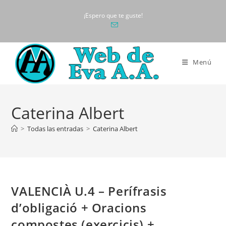
Ir
¡Espero que te guste!
al
contenido
Menú
Caterina Albert
>
Todas las entradas
>
Caterina Albert
VALENCIÀ U.4 – Perífrasis
d’obligació + Oracions
compostes (exercicis) +