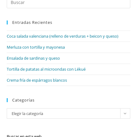
+
Literatura:
Es
Modernisme
par
Entradas Recientes
cer
el
Coca salada valenciana (relleno de verduras + beicon y queso)
pan
de
Merluza con tortilla y mayonesa
bú
Ensalada de sardinas y queso
Tortilla de patatas al microondas con Lékué
Crema fría de espárragos blancos
Categorías
Categorías
Elegir la categoría
Buscar en esta web