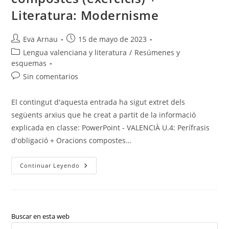
Literatura: Modernisme
Autor
Publicación
Eva Arnau
15 de mayo de 2023
de
de
Categoría
Lengua valenciana y literatura
/
Resúmenes y
la
la
de
esquemas
entrada:
entrada:
la
Comentarios
Sin comentarios
entrada:
de
la
El contingut d'aquesta entrada ha sigut extret dels
entrada:
següents arxius que he creat a partit de la informació
explicada en classe: PowerPoint - VALENCIÀ U.4: Perífrasis
d'obligació + Oracions compostes…
VALENCIÀ
Continuar Leyendo
U.4
–
Perífrasis
D’obligació
+
Oracions
Compostes
Buscar en esta web
(exercicis)
Pul