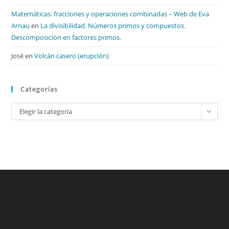
Matemáticas: fracciones y operaciones combinadas – Web de Eva
Arnau
en
La divisibilidad. Números primos y compuestos.
Descomposición en factores primos.
José
en
Volcán casero (erupción)
Categorías
Categorías
Elegir la categoría