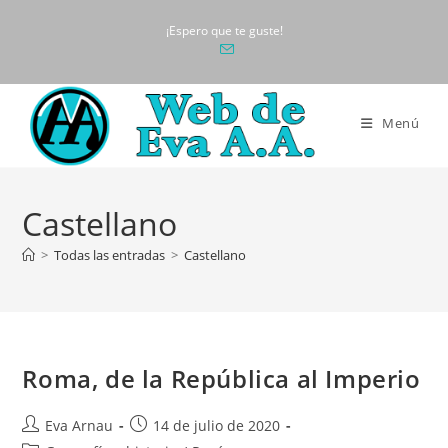
Ir
¡Espero que te guste!
al
contenido
Menú
Castellano
>
Todas las entradas
>
Castellano
Roma, de la República al Imperio
Autor
Publicación
Eva Arnau
14 de julio de 2020
de
de