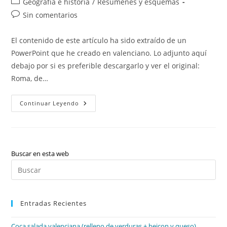
Categoría
Geografía e historia
/
Resúmenes y esquemas
la
la
de
Comentarios
Sin comentarios
entrada:
entrada:
la
de
entrada:
la
El contenido de este artículo ha sido extraído de un
entrada:
PowerPoint que he creado en valenciano. Lo adjunto aquí
debajo por si es preferible descargarlo y ver el original:
Roma, de…
Roma,
Continuar Leyendo
De
La
República
Al
Imperio
Buscar en esta web
Pul
Es
par
Entradas Recientes
cer
el
Coca salada valenciana (relleno de verduras + beicon y queso)