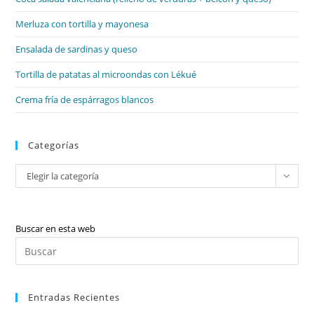
pan
de
Merluza con tortilla y mayonesa
bú
Ensalada de sardinas y queso
Tortilla de patatas al microondas con Lékué
Crema fría de espárragos blancos
Categorías
Categorías
Elegir la categoría
Buscar en esta web
Pul
Es
par
Entradas Recientes
cer