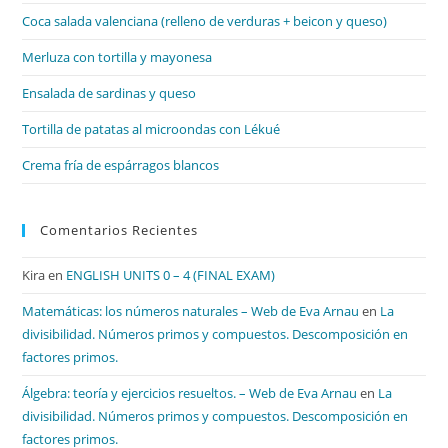
el
Coca salada valenciana (relleno de verduras + beicon y queso)
pan
de
Merluza con tortilla y mayonesa
bú
Ensalada de sardinas y queso
Tortilla de patatas al microondas con Lékué
Crema fría de espárragos blancos
Comentarios Recientes
Kira
en
ENGLISH UNITS 0 – 4 (FINAL EXAM)
Matemáticas: los números naturales – Web de Eva Arnau
en
La
divisibilidad. Números primos y compuestos. Descomposición en
factores primos.
Álgebra: teoría y ejercicios resueltos. – Web de Eva Arnau
en
La
divisibilidad. Números primos y compuestos. Descomposición en
factores primos.