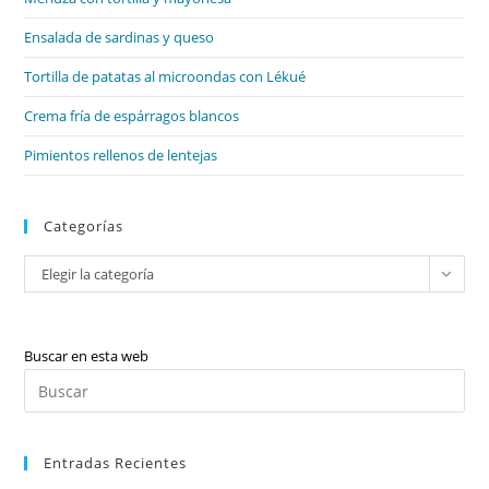
pan
de
Ensalada de sardinas y queso
bú
Tortilla de patatas al microondas con Lékué
Crema fría de espárragos blancos
Pimientos rellenos de lentejas
Categorías
Categorías
Elegir la categoría
Buscar en esta web
Pul
Es
par
Entradas Recientes
cer