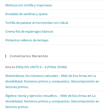
el
Merluza con tortilla y mayonesa
pan
de
Ensalada de sardinas y queso
bú
Tortilla de patatas al microondas con Lékué
Crema fría de espárragos blancos
Pimientos rellenos de lentejas
Comentarios Recientes
Kira
en
ENGLISH UNITS 0 – 4 (FINAL EXAM)
Matemáticas: los números naturales – Web de Eva Arnau
en
La
divisibilidad. Números primos y compuestos. Descomposición en
factores primos.
Álgebra: teoría y ejercicios resueltos. – Web de Eva Arnau
en
La
divisibilidad. Números primos y compuestos. Descomposición en
factores primos.