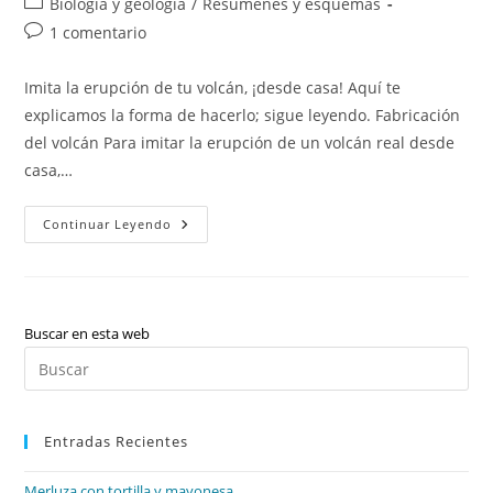
Categoría
Biología y geología
/
Resúmenes y esquemas
la
la
de
Comentarios
1 comentario
entrada:
entrada:
la
de
entrada:
la
Imita la erupción de tu volcán, ¡desde casa! Aquí te
entrada:
explicamos la forma de hacerlo; sigue leyendo. Fabricación
del volcán Para imitar la erupción de un volcán real desde
casa,…
Volcán
Continuar Leyendo
Casero
(erupción)
Buscar en esta web
Pul
Es
par
Entradas Recientes
cer
el
Merluza con tortilla y mayonesa