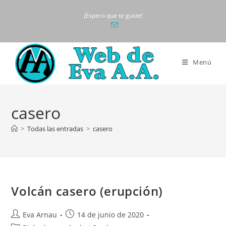
Ir
¡Espero que te guste!
al
contenido
Menú
casero
>
Todas las entradas
>
casero
Volcán casero (erupción)
Autor
Publicación
Eva Arnau
14 de junio de 2020
de
de