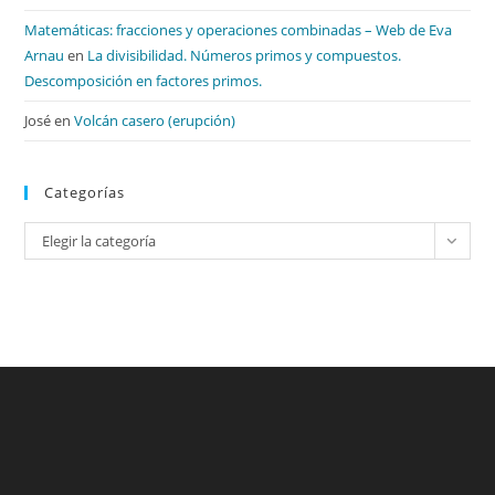
Matemáticas: fracciones y operaciones combinadas – Web de Eva
Arnau
en
La divisibilidad. Números primos y compuestos.
Descomposición en factores primos.
José
en
Volcán casero (erupción)
Categorías
Categorías
Elegir la categoría