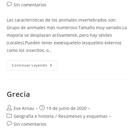
la
la
de
Comentarios
Sin comentarios
entrada:
entrada:
la
de
entrada:
la
Las características de los animales invertebrados son:
entrada:
Grupo de animales más numeroso.Tamaño muy variado.La
mayoría se desplazan activamente, pero hay sésiles
(corales).Pueden tener exoesqueleto (esqueleto externo)
como los insecttos, o…
Los
Continuar Leyendo
Animales
Invertebrados
Y
Su
Importancia.
Grecia
Autor
Publicación
Eva Arnau
19 de junio de 2020
de
de
Categoría
Geografía e historia
/
Resúmenes y esquemas
la
la
de
Comentarios
Sin comentarios
entrada:
entrada:
la
de
entrada: