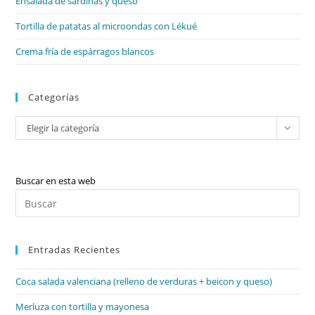
Ensalada de sardinas y queso
Tortilla de patatas al microondas con Lékué
Crema fría de espárragos blancos
Categorías
Categorías
Elegir la categoría
Buscar en esta web
Pul
Es
par
Entradas Recientes
cer
el
Coca salada valenciana (relleno de verduras + beicon y queso)
pan
de
Merluza con tortilla y mayonesa