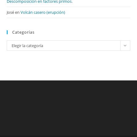
Descomposición en factores primos.
José
en
Volcán casero (erupción)
Categorías
Categorías
Elegir la categoría