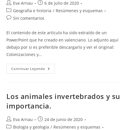
Autor
Publicación
Eva Arnau
6 de julio de 2020
de
de
Categoría
Geografía e historia
/
Resúmenes y esquemas
la
la
de
Comentarios
Sin comentarios
entrada:
entrada:
la
de
entrada:
la
El contenido de este artículo ha sido extraído de un
entrada:
PowerPoint que he creado en valenciano. Lo adjunto aquí
debajo por si es preferible descargarlo y ver el original:
Colonizaciones y…
Colonizaciones
Continuar Leyendo
Y
Pueblos
Prerromanos
Los animales invertebrados y su
importancia.
Autor
Publicación
Eva Arnau
24 de junio de 2020
de
de
Categoría
Biología y geología
/
Resúmenes y esquemas