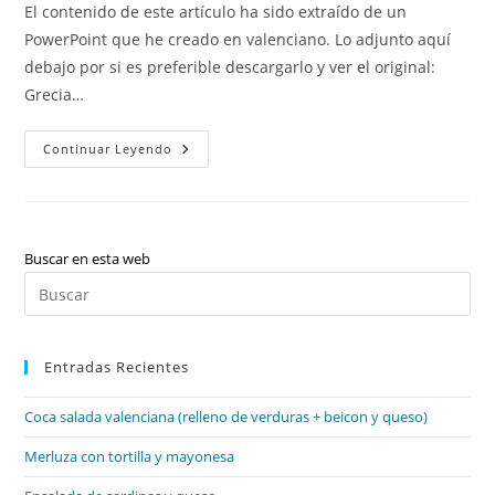
la
El contenido de este artículo ha sido extraído de un
entrada:
PowerPoint que he creado en valenciano. Lo adjunto aquí
debajo por si es preferible descargarlo y ver el original:
Grecia…
Grecia
Continuar Leyendo
Buscar en esta web
Pul
Es
par
Entradas Recientes
cer
el
Coca salada valenciana (relleno de verduras + beicon y queso)
pan
de
Merluza con tortilla y mayonesa
bú