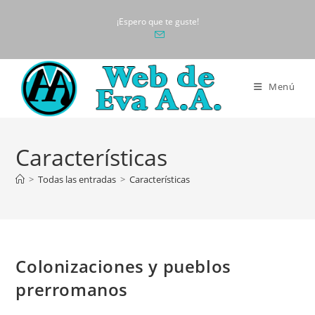
Ir
¡Espero que te guste!
al
contenido
Menú
Características
>
Todas las entradas
>
Características
Colonizaciones y pueblos
prerromanos