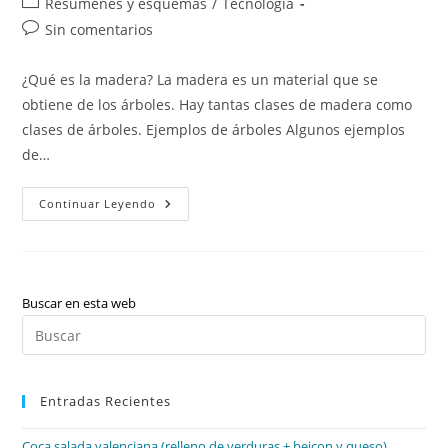
Categoría
Resúmenes y esquemas
/
Tecnología
la
la
de
Comentarios
Sin comentarios
entrada:
entrada:
la
de
entrada:
la
¿Qué es la madera? La madera es un material que se
entrada:
obtiene de los árboles. Hay tantas clases de madera como
clases de árboles. Ejemplos de árboles Algunos ejemplos
de…
La
Continuar Leyendo
Madera
Buscar en esta web
Pul
Es
par
Entradas Recientes
cer
el
Coca salada valenciana (relleno de verduras + beicon y queso)