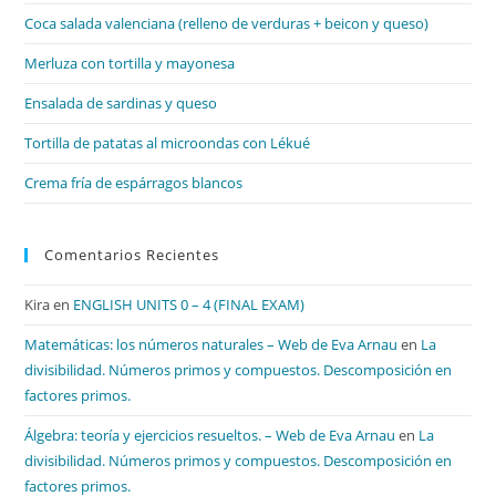
el
Coca salada valenciana (relleno de verduras + beicon y queso)
pan
de
Merluza con tortilla y mayonesa
bú
Ensalada de sardinas y queso
Tortilla de patatas al microondas con Lékué
Crema fría de espárragos blancos
Comentarios Recientes
Kira
en
ENGLISH UNITS 0 – 4 (FINAL EXAM)
Matemáticas: los números naturales – Web de Eva Arnau
en
La
divisibilidad. Números primos y compuestos. Descomposición en
factores primos.
Álgebra: teoría y ejercicios resueltos. – Web de Eva Arnau
en
La
divisibilidad. Números primos y compuestos. Descomposición en
factores primos.