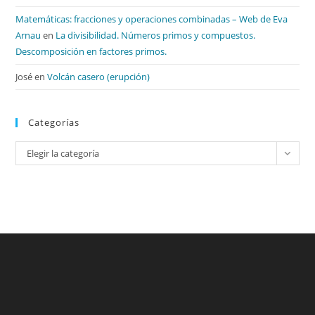
Matemáticas: fracciones y operaciones combinadas – Web de Eva
Arnau
en
La divisibilidad. Números primos y compuestos.
Descomposición en factores primos.
José
en
Volcán casero (erupción)
Categorías
Categorías
Elegir la categoría