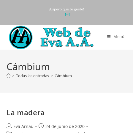
Ir
¡Espero que te guste!
al
contenido
Menú
Cámbium
>
Todas las entradas
>
Cámbium
La madera
Autor
Publicación
Eva Arnau
24 de junio de 2020
de
de