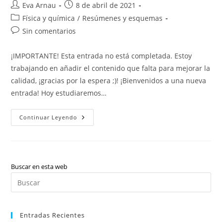
Autor
Publicación
Eva Arnau
8 de abril de 2021
de
de
Categoría
Física y química
/
Resúmenes y esquemas
la
la
de
Comentarios
Sin comentarios
entrada:
entrada:
la
de
entrada:
la
¡IMPORTANTE! Esta entrada no está completada. Estoy
entrada:
trabajando en añadir el contenido que falta para mejorar la
calidad, ¡gracias por la espera ;)! ¡Bienvenidos a una nueva
entrada! Hoy estudiaremos…
Física
Continuar Leyendo
Y
Química:
Tabla
Periódica
(valenciano)
Buscar en esta web
Pul
Es
par
Entradas Recientes
cer