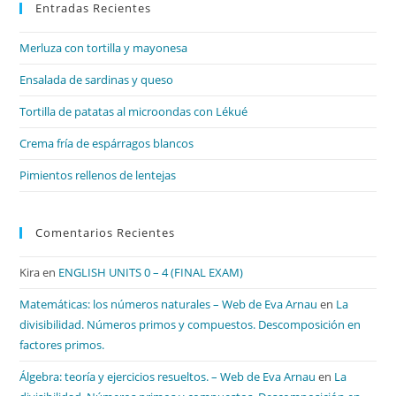
Entradas Recientes
cer
el
Merluza con tortilla y mayonesa
pan
de
Ensalada de sardinas y queso
bú
Tortilla de patatas al microondas con Lékué
Crema fría de espárragos blancos
Pimientos rellenos de lentejas
Comentarios Recientes
Kira
en
ENGLISH UNITS 0 – 4 (FINAL EXAM)
Matemáticas: los números naturales – Web de Eva Arnau
en
La
divisibilidad. Números primos y compuestos. Descomposición en
factores primos.
Álgebra: teoría y ejercicios resueltos. – Web de Eva Arnau
en
La