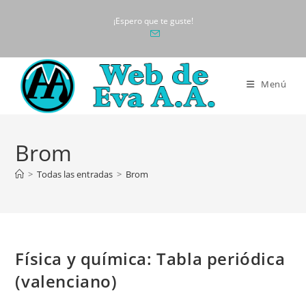
Ir
¡Espero que te guste!
al
contenido
Menú
Brom
>
Todas las entradas
>
Brom
Física y química: Tabla periódica
(valenciano)