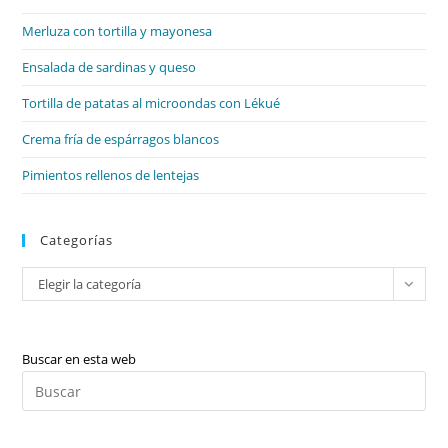
el
Merluza con tortilla y mayonesa
pan
de
Ensalada de sardinas y queso
bú
Tortilla de patatas al microondas con Lékué
Crema fría de espárragos blancos
Pimientos rellenos de lentejas
Categorías
Categorías
Elegir la categoría
Buscar en esta web
Pul
Es
par