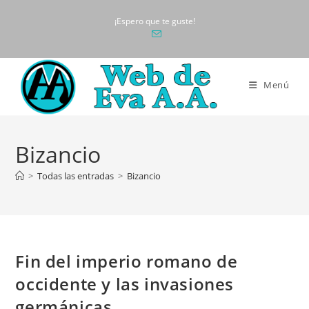
Ir
¡Espero que te guste!
al
contenido
Menú
Bizancio
>
Todas las entradas
>
Bizancio
Fin del imperio romano de
occidente y las invasiones
germánicas.