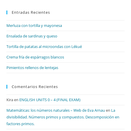
par
Entradas Recientes
cer
el
Merluza con tortilla y mayonesa
pan
de
Ensalada de sardinas y queso
bú
Tortilla de patatas al microondas con Lékué
Crema fría de espárragos blancos
Pimientos rellenos de lentejas
Comentarios Recientes
Kira
en
ENGLISH UNITS 0 – 4 (FINAL EXAM)
Matemáticas: los números naturales – Web de Eva Arnau
en
La
divisibilidad. Números primos y compuestos. Descomposición en
factores primos.