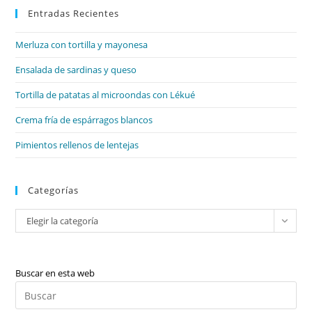
Entradas Recientes
cer
el
Merluza con tortilla y mayonesa
pan
de
Ensalada de sardinas y queso
bú
Tortilla de patatas al microondas con Lékué
Crema fría de espárragos blancos
Pimientos rellenos de lentejas
Categorías
Categorías
Elegir la categoría
Buscar en esta web
Pul
Es