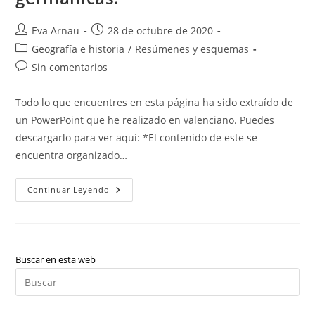
Autor
Publicación
Eva Arnau
28 de octubre de 2020
de
de
Categoría
Geografía e historia
/
Resúmenes y esquemas
la
la
de
Comentarios
Sin comentarios
entrada:
entrada:
la
de
entrada:
la
Todo lo que encuentres en esta página ha sido extraído de
entrada:
un PowerPoint que he realizado en valenciano. Puedes
descargarlo para ver aquí: *El contenido de este se
encuentra organizado…
Fin
Continuar Leyendo
Del
Imperio
Romano
De
Occidente
Y
Las
Buscar en esta web
Invasiones
Pul
Germánicas.
Es
par