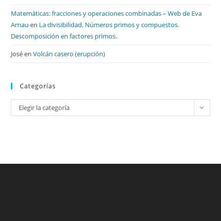
Matemáticas: fracciones y operaciones combinadas – Web de Eva
Arnau
en
La divisibilidad. Números primos y compuestos.
Descomposición en factores primos.
José
en
Volcán casero (erupción)
Categorías
Categorías
Elegir la categoría