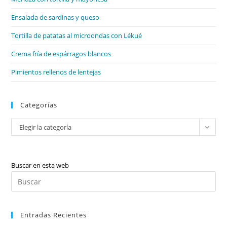
pan
de
Ensalada de sardinas y queso
bú
Tortilla de patatas al microondas con Lékué
Crema fría de espárragos blancos
Pimientos rellenos de lentejas
Categorías
Categorías
Elegir la categoría
Buscar en esta web
Pul
Es
par
Entradas Recientes
cer