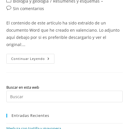
Categoría
Biología y geología
/
Resúmenes y esquemas
la
la
de
Comentarios
Sin comentarios
entrada:
entrada:
la
de
entrada:
la
El contenido de este artículo ha sido extraído de un
entrada:
documento Word que he creado en valenciano. Lo adjunto
aquí debajo por si es preferible descargarlo y ver el
original:…
El
Continuar Leyendo
Reino
De
Las
Plantas
Buscar en esta web
Pul
Es
par
Entradas Recientes
cer
el
Merluza con tortilla y mayonesa