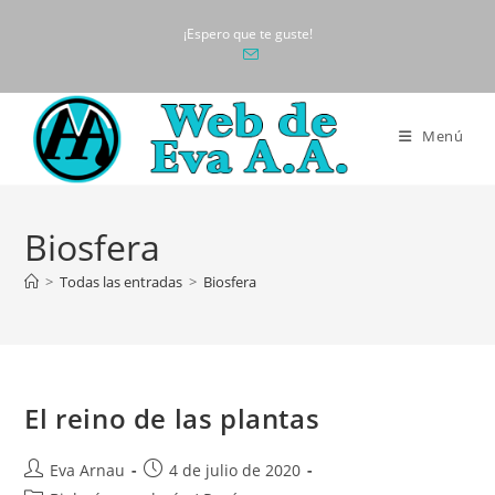
Ir
¡Espero que te guste!
al
contenido
Menú
Biosfera
>
Todas las entradas
>
Biosfera
El reino de las plantas
Autor
Publicación
Eva Arnau
4 de julio de 2020
de
de