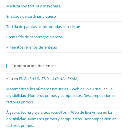
el
Merluza con tortilla y mayonesa
pan
de
Ensalada de sardinas y queso
bú
Tortilla de patatas al microondas con Lékué
Crema fría de espárragos blancos
Pimientos rellenos de lentejas
Comentarios Recientes
Kira
en
ENGLISH UNITS 0 – 4 (FINAL EXAM)
Matemáticas: los números naturales – Web de Eva Arnau
en
La
divisibilidad. Números primos y compuestos. Descomposición en
factores primos.
Álgebra: teoría y ejercicios resueltos. – Web de Eva Arnau
en
La
divisibilidad. Números primos y compuestos. Descomposición en
factores primos.