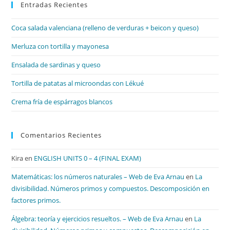
Entradas Recientes
cer
el
Coca salada valenciana (relleno de verduras + beicon y queso)
pan
de
Merluza con tortilla y mayonesa
bú
Ensalada de sardinas y queso
Tortilla de patatas al microondas con Lékué
Crema fría de espárragos blancos
Comentarios Recientes
Kira
en
ENGLISH UNITS 0 – 4 (FINAL EXAM)
Matemáticas: los números naturales – Web de Eva Arnau
en
La
divisibilidad. Números primos y compuestos. Descomposición en
factores primos.
Álgebra: teoría y ejercicios resueltos. – Web de Eva Arnau
en
La