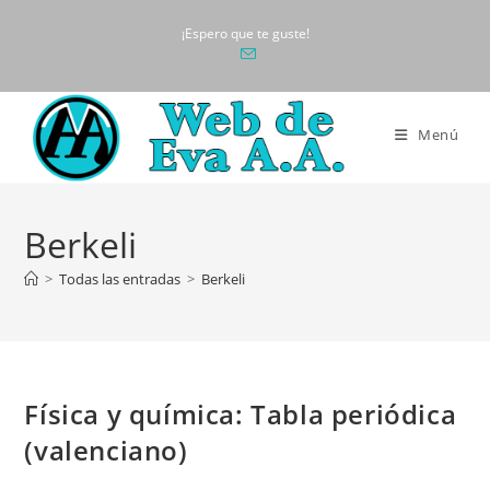
Ir
¡Espero que te guste!
al
contenido
Menú
Berkeli
>
Todas las entradas
>
Berkeli
Física y química: Tabla periódica
(valenciano)