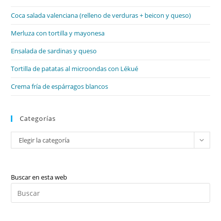
el
Coca salada valenciana (relleno de verduras + beicon y queso)
pan
de
Merluza con tortilla y mayonesa
bú
Ensalada de sardinas y queso
Tortilla de patatas al microondas con Lékué
Crema fría de espárragos blancos
Categorías
Categorías
Elegir la categoría
Buscar en esta web
Pul
Es
par