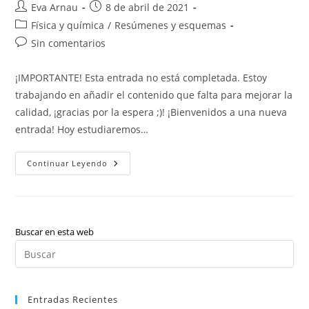
Autor
Publicación
Eva Arnau
8 de abril de 2021
de
de
Categoría
Física y química
/
Resúmenes y esquemas
la
la
de
Comentarios
Sin comentarios
entrada:
entrada:
la
de
entrada:
la
¡IMPORTANTE! Esta entrada no está completada. Estoy
entrada:
trabajando en añadir el contenido que falta para mejorar la
calidad, ¡gracias por la espera ;)! ¡Bienvenidos a una nueva
entrada! Hoy estudiaremos…
Física
Continuar Leyendo
Y
Química:
Tabla
Periódica
(valenciano)
Buscar en esta web
Pul
Es
par
Entradas Recientes
cer