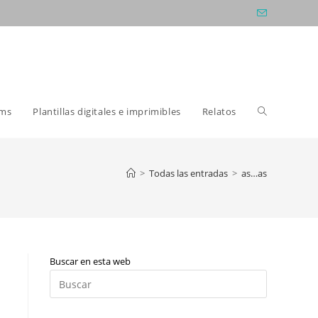
Alternar
oms
Plantillas digitales e imprimibles
Relatos
búsqueda
>
Todas las entradas
>
as…as
de
Buscar en esta web
la
Pulsa
Escape
para