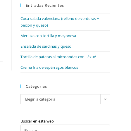
web
Entradas Recientes
cerrar
el
Coca salada valenciana (relleno de verduras +
panel
beicon y queso)
de
búsqueda.
Merluza con tortilla y mayonesa
Ensalada de sardinas y queso
Tortilla de patatas al microondas con Lékué
Crema fría de espárragos blancos
Categorías
Categorías
Elegir la categoría
Buscar en esta web
Pulsa