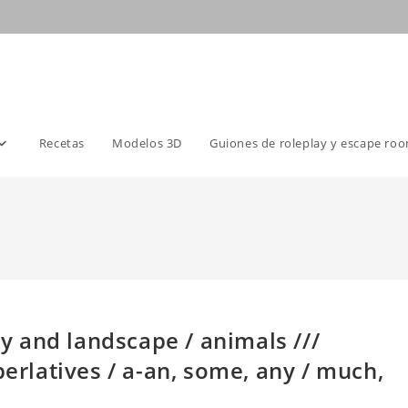
Recetas
Modelos 3D
Guiones de roleplay y escape ro
 and landscape / animals ///
latives / a-an, some, any / much,