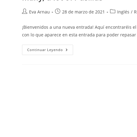
Autor
Publicación
Categoría
Eva Arnau
28 de marzo de 2021
Inglés
/
R
de
de
de
la
la
la
¡Bienvenidos a una nueva entrada! Aquí encontraréis e
entrada:
entrada:
entrada:
con lo que aparece en esta entrada para poder repasar 
Inglés:
Continuar Leyendo
VOCABULARY:
Geography
And
Landscape
/
Animals
///
GRAMMAR:
Comparatives
&
Superlatives
/
A-
An,
Some,
Any
/
Much,
Many,
A