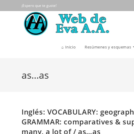
Ir
¡Espero que te guste!
al
contenido
⌂ Inicio
Resúmenes y esquemas
as…as
Inglés: VOCABULARY: geography
GRAMMAR: comparatives & super
many, a lot of / as…as