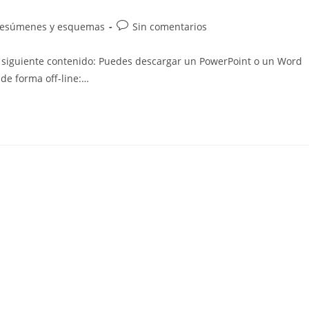
Comentarios
esúmenes y esquemas
Sin comentarios
de
la
l siguiente contenido: Puedes descargar un PowerPoint o un Word
entrada:
de forma off-line:…