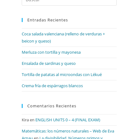
Escape
para
Entradas Recientes
cerrar
el
Coca salada valenciana (relleno de verduras +
panel
beicon y queso)
de
búsqueda.
Merluza con tortilla y mayonesa
Ensalada de sardinas y queso
Tortilla de patatas al microondas con Lékué
Crema fría de espárragos blancos
Comentarios Recientes
Kira
en
ENGLISH UNITS 0 – 4 (FINAL EXAM)
Matemáticas: los números naturales – Web de Eva
Arnau
en
La divisibilidad. Números primos y