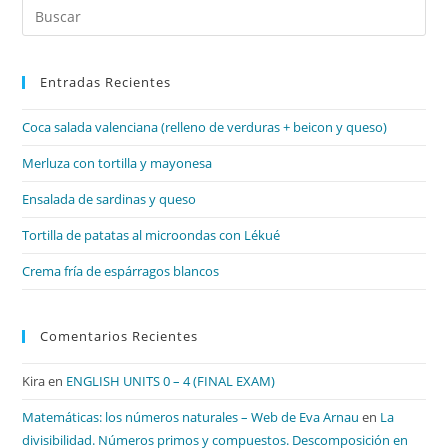
Pul
Es
par
Entradas Recientes
cer
el
Coca salada valenciana (relleno de verduras + beicon y queso)
pan
de
Merluza con tortilla y mayonesa
bú
Ensalada de sardinas y queso
Tortilla de patatas al microondas con Lékué
Crema fría de espárragos blancos
Comentarios Recientes
Kira
en
ENGLISH UNITS 0 – 4 (FINAL EXAM)
Matemáticas: los números naturales – Web de Eva Arnau
en
La
divisibilidad. Números primos y compuestos. Descomposición en