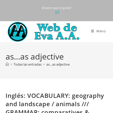
Ir
¡Espero que te guste!
al
contenido
Menú
as…as adjective
>
Todas las entradas
>
as…as adjective
Inglés: VOCABULARY: geography
and landscape / animals ///
GRAMMAR: comparatives &