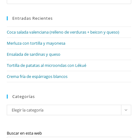
&
Es
Superlatives
/
par
A-
An,
Entradas Recientes
cer
Some,
el
Any
/
Coca salada valenciana (relleno de verduras + beicon y queso)
pan
Much,
Many,
de
Merluza con tortilla y mayonesa
A
Lot
bú
Of
Ensalada de sardinas y queso
/
As…
As
Tortilla de patatas al microondas con Lékué
Crema fría de espárragos blancos
Categorías
Categorías
Elegir la categoría
Buscar en esta web