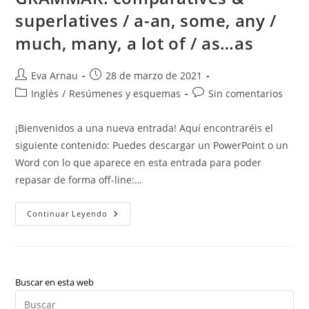
superlatives / a-an, some, any /
much, many, a lot of / as…as
Autor
Publicación
Eva Arnau
28 de marzo de 2021
de
de
Categoría
Comentarios
Inglés
/
Resúmenes y esquemas
Sin comentarios
la
la
de
de
entrada:
entrada:
la
la
¡Bienvenidos a una nueva entrada! Aquí encontraréis el
entrada:
entrada:
siguiente contenido: Puedes descargar un PowerPoint o un
Word con lo que aparece en esta entrada para poder
repasar de forma off-line:…
Inglés:
Continuar Leyendo
VOCABULARY:
Geography
And
Landscape
/
Animals
///
Buscar en esta web
GRAMMAR:
Pul
Comparatives