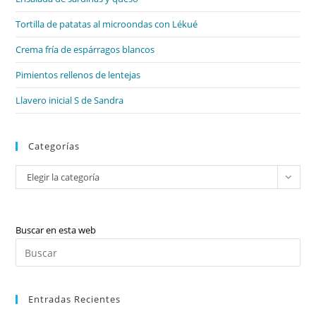
pan
de
Tortilla de patatas al microondas con Lékué
bú
Crema fría de espárragos blancos
Pimientos rellenos de lentejas
Llavero inicial S de Sandra
Categorías
Categorías
Elegir la categoría
Buscar en esta web
Pul
Es
par
Entradas Recientes
cer