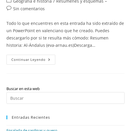
Categoría
Geografía e historia
/
Resúmenes y esquemas
la
la
de
Comentarios
Sin comentarios
entrada:
entrada:
la
de
entrada:
la
Todo lo que encuentres en esta entrada ha sido extraído de
entrada:
un PowerPoint en valenciano que he creado. Puedes
descargarlo por si te resulta más cómodo: Resumen
historia: Al-Ándalus (eva-arnau.es)Descarga…
Historia:
Continuar Leyendo
Al-
Ándalus
Buscar en esta web
Pul
Es
par
Entradas Recientes
cer
el
Ensalada de sardinas y queso