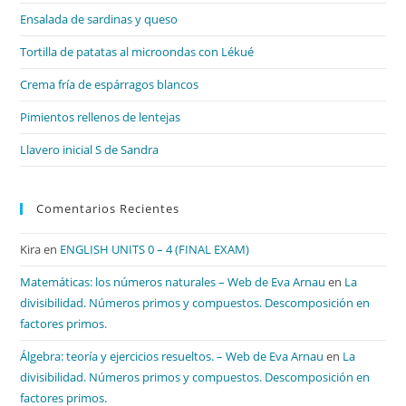
el
Ensalada de sardinas y queso
pan
de
Tortilla de patatas al microondas con Lékué
bú
Crema fría de espárragos blancos
Pimientos rellenos de lentejas
Llavero inicial S de Sandra
Comentarios Recientes
Kira
en
ENGLISH UNITS 0 – 4 (FINAL EXAM)
Matemáticas: los números naturales – Web de Eva Arnau
en
La
divisibilidad. Números primos y compuestos. Descomposición en
factores primos.
Álgebra: teoría y ejercicios resueltos. – Web de Eva Arnau
en
La
divisibilidad. Números primos y compuestos. Descomposición en
factores primos.