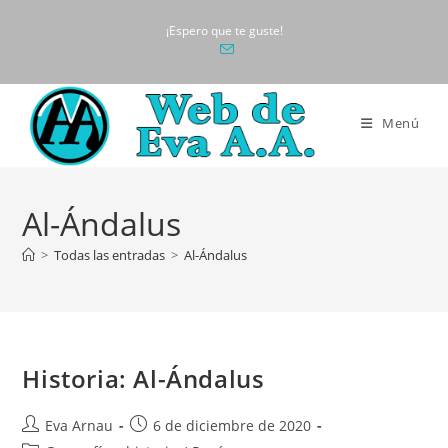
Ir
¡Espero que te guste!
al
contenido
Menú
Al-Ándalus
>
Todas las entradas
>
Al-Ándalus
Historia: Al-Ándalus
Autor
Publicación
Eva Arnau
6 de diciembre de 2020
de
de