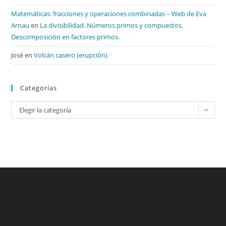
Matemáticas: fracciones y operaciones combinadas – Web de Eva
Arnau
en
La divisibilidad. Números primos y compuestos.
Descomposición en factores primos.
José
en
Volcán casero (erupción)
Categorías
Categorías
Elegir la categoría