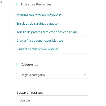
web
os
Entradas Recientes
cerrar
el
Merluza con tortilla y mayonesa
panel
de
Ensalada de sardinas y queso
búsqueda.
Tortilla de patatas al microondas con Lékué
Crema fría de espárragos blancos
Pimientos rellenos de lentejas
Categorías
Categorías
Elegir la categoría
Buscar en esta web
Pulsa
Escape