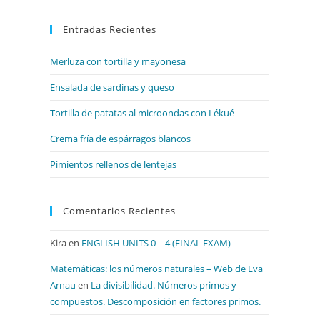
para
Entradas Recientes
cerrar
el
Merluza con tortilla y mayonesa
panel
de
Ensalada de sardinas y queso
búsqueda.
Tortilla de patatas al microondas con Lékué
Crema fría de espárragos blancos
Pimientos rellenos de lentejas
Comentarios Recientes
Kira
en
ENGLISH UNITS 0 – 4 (FINAL EXAM)
Matemáticas: los números naturales – Web de Eva
Arnau
en
La divisibilidad. Números primos y
compuestos. Descomposición en factores primos.