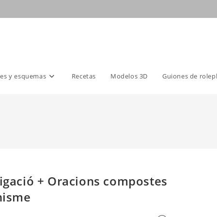
es y esquemas
Recetas
Modelos 3D
Guiones de rolep
ligació + Oracions compostes
rnisme