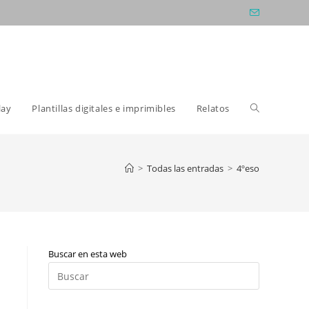
Alternar
lay
Plantillas digitales e imprimibles
Relatos
búsqueda
>
Todas las entradas
>
4ºeso
de
Buscar en esta web
la
Pulsa
Escape
para