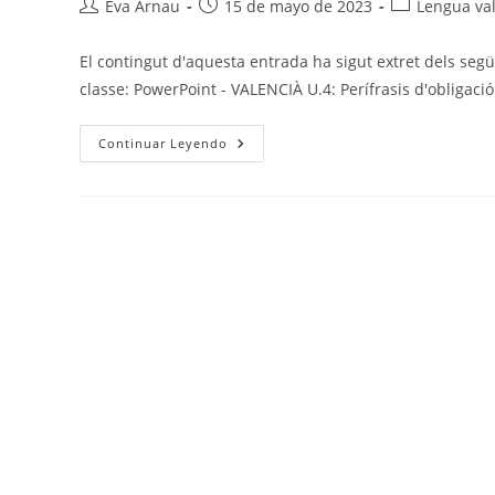
Autor
Publicación
Categoría
Eva Arnau
15 de mayo de 2023
Lengua val
de
de
de
la
la
la
El contingut d'aquesta entrada ha sigut extret dels segü
entrada:
entrada:
entrada:
classe: PowerPoint - VALENCIÀ U.4: Perífrasis d'obligac
VALENCIÀ
Continuar Leyendo
U.4
–
Perífrasis
D’obligació
+
Oracions
Compostes
(exercicis)
+
Literatura:
Modernisme