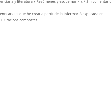
Comentarios
enciana y literatura
/
Resúmenes y esquemas
Sin comentari
de
la
ents arxius que he creat a partit de la informació explicada en
entrada:
ió + Oracions compostes…