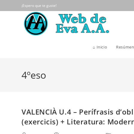
Ir
¡Espero que te guste!
al
contenido
⌂ Inicio
Resúmen
4ºeso
VALENCIÀ U.4 – Perífrasis d’ob
(exercicis) + Literatura: Mode