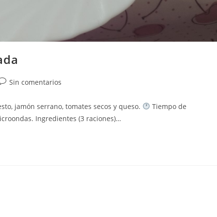
ada
Comentarios
Sin comentarios
de
la
esto, jamón serrano, tomates secos y queso.
Tiempo de
entrada:
icroondas. Ingredientes (3 raciones)…