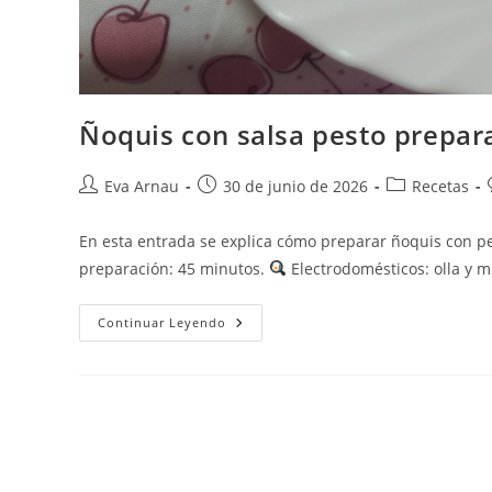
Ñoquis con salsa pesto prepar
Autor
Publicación
Categoría
Eva Arnau
30 de junio de 2026
Recetas
de
de
de
la
la
la
En esta entrada se explica cómo preparar ñoquis con p
entrada:
entrada:
entrada:
preparación: 45 minutos.
Electrodomésticos: olla y m
Ñoquis
Continuar Leyendo
Con
Salsa
Pesto
Preparada