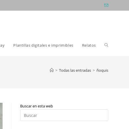
Alternar
lay
Plantillas digitales e imprimibles
Relatos
búsqueda
>
Todas las entradas
>
ñoquis
de
Buscar en esta web
la
Pulsa
Escape
para