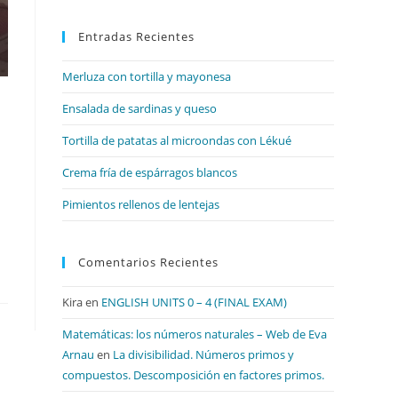
para
Entradas Recientes
cerrar
el
Merluza con tortilla y mayonesa
panel
de
Ensalada de sardinas y queso
búsqueda.
Tortilla de patatas al microondas con Lékué
Crema fría de espárragos blancos
Pimientos rellenos de lentejas
Comentarios Recientes
Kira
en
ENGLISH UNITS 0 – 4 (FINAL EXAM)
Matemáticas: los números naturales – Web de Eva
Arnau
en
La divisibilidad. Números primos y
compuestos. Descomposición en factores primos.