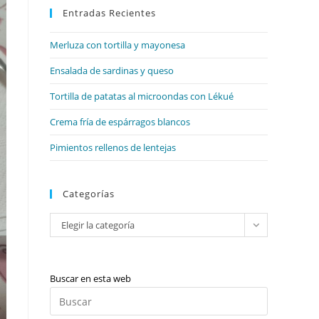
web
Entradas Recientes
cerrar
el
Merluza con tortilla y mayonesa
panel
de
Ensalada de sardinas y queso
búsqueda.
Tortilla de patatas al microondas con Lékué
Crema fría de espárragos blancos
Pimientos rellenos de lentejas
Categorías
Categorías
Elegir la categoría
Buscar en esta web
Pulsa
Escape