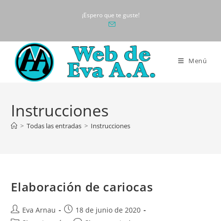
Ir
¡Espero que te guste!
al
contenido
Menú
Instrucciones
>
Todas las entradas
>
Instrucciones
Elaboración de cariocas
Autor
Publicación
Eva Arnau
18 de junio de 2020
de
de