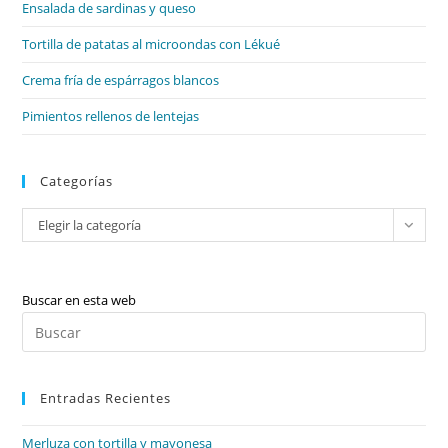
de
Ensalada de sardinas y queso
bú
Tortilla de patatas al microondas con Lékué
Crema fría de espárragos blancos
Pimientos rellenos de lentejas
Categorías
Categorías
Elegir la categoría
Buscar en esta web
Pul
Es
par
Entradas Recientes
cer
el
Merluza con tortilla y mayonesa