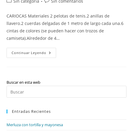
Categoría
Comentarios
Sin categoría
Sin comentarios
la
la
de
de
entrada:
entrada:
la
la
CARIOCAS Materiales 2 pelotas de tenis.2 anillas de
entrada:
entrada:
llavero.2 cuerdas delgadas de 1 metro de largo cada una.6
cintas de colores (se pueden hacer con trozos de
camiseta).Alrededor de 4…
Elaboración
Continuar Leyendo
De
Cariocas
Buscar en esta web
Pul
Es
par
Entradas Recientes
cer
el
Merluza con tortilla y mayonesa
pan