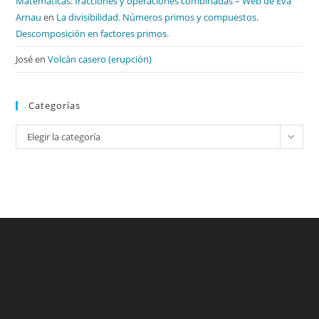
Matemáticas: fracciones y operaciones combinadas – Web de Eva
Arnau
en
La divisibilidad. Números primos y compuestos.
Descomposición en factores primos.
José
en
Volcán casero (erupción)
Categorías
Categorías
Elegir la categoría